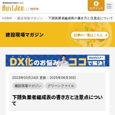
建設現場施工管理サービス Buildee（ビルディー）
ログイン
HOME
建設現場マガジン
下請負業者編成表の書き方と注意点について
建設現場マガジン
記事の一覧はこちら
さよなら、紙マニフェスト
建設現場をICTでスマートに
「産廃管理業務をとことんラク
建設現場における
施工管理業務
にする」
クラウドサービスで
をサポートするサービスです。
す。
サービスサイトを見る
サービスサイトを見る
2023年03月24日 更新：2025年06月30日
建設現場マガジン
グリーンファイル
入退場も、調整会議も、もっと
CO₂排出量を「見える化」して
ラクに
みる？
下請負業者編成表の書き方と注意点につい
Buildeeと連携した機器及び
シス
建設業界に特化したCO₂排出量
て
テムを提供するサービスです。
の算出・可視化が可能な新しい
クラウドサービスです。
サービスサイトを見る