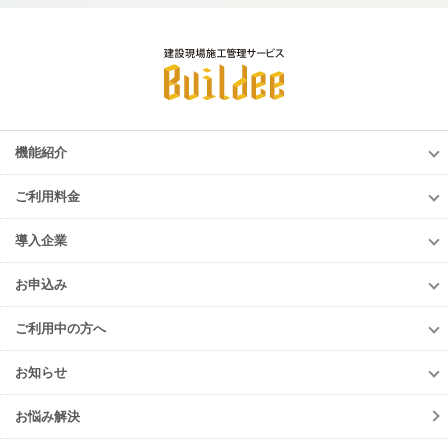
機能紹介
機能紹介
ご利用料金
調整会議
ご利用料金
労務安全
導入企業
調整会議
入退場管理
導入企業
労務安全
お申込み
進捗・歩掛
導入企業一覧
入退場管理
お申込み
Buildee電子KY
導入事例
ご利用中の方へ
進捗・歩掛
元請会社・サブJV
ご利用中の方へ
協力会社
お知らせ
各種お手続き
お知らせ一覧
初期設定方法
お悩み解決
ニュースリリース
動作環境