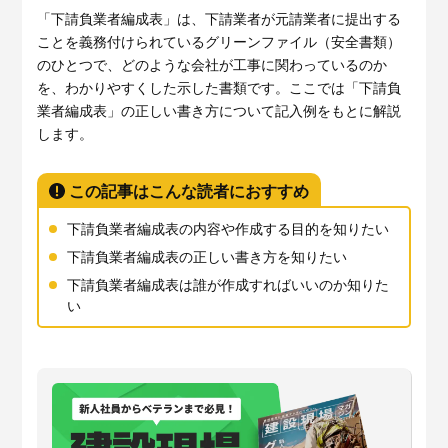
サービスサイトを見る
「下請負業者編成表」は、下請業者が元請業者に提出する
ことを義務付けられているグリーンファイル（安全書類）
のひとつで、どのような会社が工事に関わっているのか
現場に伝える。伝わる。
建設現場の”ありがとう”をカ
を、わかりやすくした示した書類です。ここでは「下請負
タチに。
業者編成表」の正しい書き方について記入例をもとに解説
施工管理業務の標準化と
ノウハ
元請会社の裁量で独自のポイン
ウ継承を支援するサービスで
します。
トプログラムを簡便に構築でき
す。
るサービスです。
サービスサイトを見る
この記事はこんな読者におすすめ
サービスサイトを見る
下請負業者編成表の内容や作成する目的を知りたい
下請負業者編成表の正しい書き方を知りたい
下請負業者編成表は誰が作成すればいいのか知りた
い