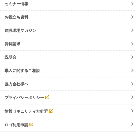
サービス
セミナー情報
会員規約
メンテナンス
よくあるご質問
お役立ち資料
障害情報
ご請求について
機能リリース
建設現場マガジン
サポート・お問合せ
イベント
資料請求
調整会議
入退場管理
説明会
労務安全
導入に関するご相談
協力会社様へ
プライバシーポリシー
情報セキュリティ方針群
ロゴ利用申請