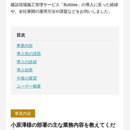
サービスサイトを見る
建設現場施工管理サービス「Buildee」の導入に至った経緯
や、全社展開の運用方法や課題などをお伺いしました。
現場に伝える。伝わる。
建設現場の”ありがとう”をカ
タチに。
施工管理業務の標準化と
ノウハ
目次
元請会社の裁量で独自のポイン
ウ継承を支援するサービスで
トプログラムを簡便に構築でき
す。
事業内容
るサービスです。
サービスサイトを見る
導入前の課題
サービスサイトを見る
導入の経緯
導入効果
今後の展望
ユーザー概要
事業内容
小原澤様の部署の主な業務内容を教えてくだ