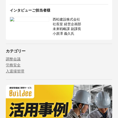
インタビューご担当者様
西松建設株式会社
社長室 経営企画部
未来戦略課 副課長
小原澤 義久氏
カテゴリー
調整会議
労務安全
入退場管理