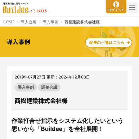
建設現場施工管理サービス Buildee（ビルディー）
ログイン
HOME
導入企業
導入事例
西松建設株式会社様
導入事例
記事の一覧はこちら
さよなら、紙マニフェスト
建設現場をICTでスマートに
「産廃管理業務をとことんラク
建設現場における
施工管理業務
にする」
クラウドサービスで
をサポートするサービスです。
す。
2019年07月27日 更新：2024年12月03日
サービスサイトを見る
サービスサイトを見る
導入事例
調整会議
西松建設株式会社様
入退場も、調整会議も、もっと
CO₂排出量を「見える化」して
ラクに
みる？
作業打合せ指示をシステム化したいという
Buildeeと連携した機器及び
シス
建設業界に特化したCO₂排出量
テムを提供するサービスです。
の算出・可視化が可能な新しい
思いから「Buildee」を全社展開！
クラウドサービスです。
サービスサイトを見る