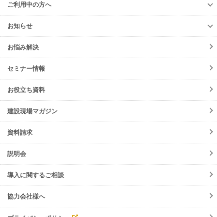
Buildee電子KY
導入事例
ご利用中の方へ
進捗・歩掛
元請会社・サブJV
ご利用中の方へ
協力会社
お知らせ
各種お手続き
お知らせ一覧
初期設定方法
お悩み解決
ニュースリリース
動作環境
サービス
セミナー情報
会員規約
メンテナンス
よくあるご質問
お役立ち資料
障害情報
ご請求について
機能リリース
建設現場マガジン
サポート・お問合せ
イベント
資料請求
調整会議
入退場管理
説明会
労務安全
導入に関するご相談
協力会社様へ