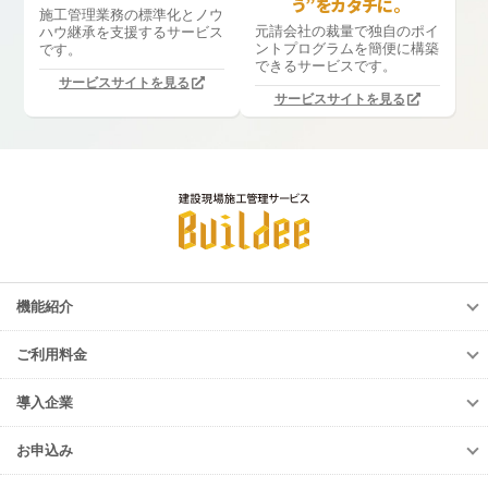
う”をカタチに。
施工管理業務の標準化と
ノウ
元請会社の裁量で独自のポイ
ハウ継承を支援するサービス
ントプログラムを簡便に構築
です。
できるサービスです。
サービスサイトを見る
サービスサイトを見る
機能紹介
機能紹介
ご利用料金
調整会議
ご利用料金
労務安全
導入企業
調整会議
入退場管理
導入企業
労務安全
お申込み
進捗・歩掛
導入企業一覧
入退場管理
お申込み