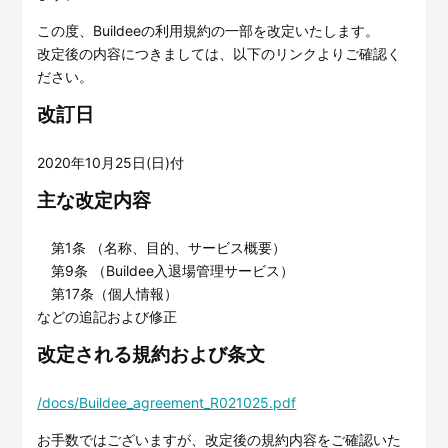
サービスサイトを見る
この度、Buildeeの利用規約の一部を改定いたします。
改定後の内容につきましては、以下のリンクよりご確認く
ださい。
現場に伝える。伝わる。
建設現場の”ありがとう”をカ
タチに。
改訂日
施工管理業務の標準化と
ノウハ
元請会社の裁量で独自のポイン
ウ継承を支援するサービスで
トプログラムを簡便に構築でき
す。
るサービスです。
2020年10月25日(日)付
サービスサイトを見る
サービスサイトを見る
主な改定内容
第1条 （名称、目的、サービス概要）
第9条 （Buildee入退場管理サービス）
第17条（個人情報）
などの追記および修正
改定される規約および条文
/docs/Buildee_agreement_R021025.pdf
お手数ではございますが、改定後の規約内容をご確認いた