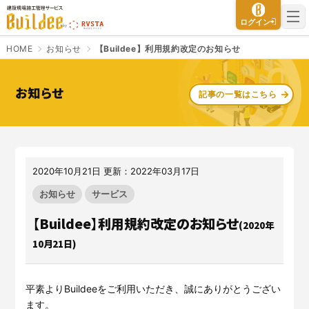
建設現場施工管理サービス Buildee（ビルディー）
ログイン
HOME
お知らせ
【Buildee】利用規約改定のお知らせ
お知らせ
記事の一覧はこちら
さよなら、紙マニフェスト
建設現場をICTでスマートに
「産廃管理業務をとことんラク
建設現場における
施工管理業務
にする」
クラウドサービスで
をサポートするサービスです。
す。
2020年10月21日 更新：2022年03月17日
サービスサイトを見る
サービスサイトを見る
お知らせ
サービス
【Buildee】利用規約改定のお知らせ
(2020年
入退場も、調整会議も、もっと
CO₂排出量を「見える化」して
10月21日)
ラクに
みる？
Buildeeと連携した機器及び
シス
建設業界に特化したCO₂排出量
テムを提供するサービスです。
の算出・可視化が可能な新しい
平素よりBuildeeをご利用いただき、誠にありがとうござい
クラウドサービスです。
サービスサイトを見る
ます。