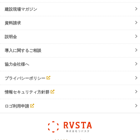
ご請求について
機能リリース
建設現場マガジン
サポート・お問合せ
イベント
資料請求
調整会議
入退場管理
説明会
労務安全
導入に関するご相談
協力会社様へ
プライバシーポリシー
情報セキュリティ方針群
ロゴ利用申請