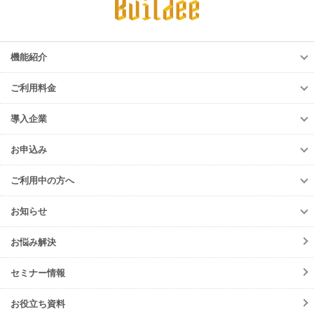
機能紹介
機能紹介
ご利用料金
調整会議
ご利用料金
労務安全
導入企業
調整会議
入退場管理
導入企業
労務安全
お申込み
進捗・歩掛
導入企業一覧
入退場管理
お申込み
Buildee電子KY
導入事例
ご利用中の方へ
進捗・歩掛
元請会社・サブJV
ご利用中の方へ
協力会社
お知らせ
各種お手続き
お知らせ一覧
初期設定方法
お悩み解決
ニュースリリース
動作環境
サービス
セミナー情報
会員規約
メンテナンス
よくあるご質問
お役立ち資料
障害情報