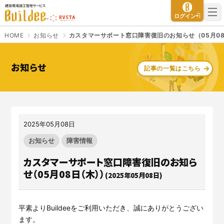
建設現場施工管理サービス Buildee（ビルディー）
ログイン
HOME
お知らせ
カスタマーサポート窓口障害復旧のお知らせ（05月0
お知らせ
記事の一覧はこちら
さよなら、紙マニフェスト
建設現場をICTでスマートに
「産廃管理業務をとことんラク
建設現場における
施工管理業務
にする」
クラウドサービスで
をサポートするサービスです。
す。
2025年05月08日
サービスサイトを見る
サービスサイトを見る
お知らせ
障害情報
カスタマーサポート窓口障害復旧のお知ら
せ（05月08日（木））
(2025年05月08日)
入退場も、調整会議も、もっと
CO₂排出量を「見える化」して
ラクに
みる？
Buildeeと連携した機器及び
シス
建設業界に特化したCO₂排出量
テムを提供するサービスです。
の算出・可視化が可能な新しい
平素よりBuildeeをご利用いただき、誠にありがとうござい
クラウドサービスです。
ます。
サービスサイトを見る