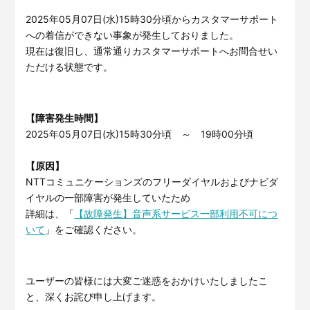
サービスサイトを見る
2025年05月07日(水)15時30分頃からカスタマーサポート
への着信ができない事象が発生しておりました。
現在は復旧し、通常通りカスタマーサポートへお問合せい
現場に伝える。伝わる。
建設現場の”ありがとう”をカ
ただける状態です。
タチに。
施工管理業務の標準化と
ノウハ
元請会社の裁量で独自のポイン
ウ継承を支援するサービスで
トプログラムを簡便に構築でき
す。
るサービスです。
【障害発生時間】
サービスサイトを見る
サービスサイトを見る
2025年05月07日(水)15時30分頃 ～ 19時00分頃
【原因】
NTTコミュニケーションズのフリーダイヤルおよびナビダ
イヤルの一部障害が発生していたため
詳細は、「
【故障発生】音声系サービス一部利用不可につ
いて
」をご確認ください。
ユーザーの皆様には大変ご迷惑をおかけいたしましたこ
と、深くお詫び申し上げます。