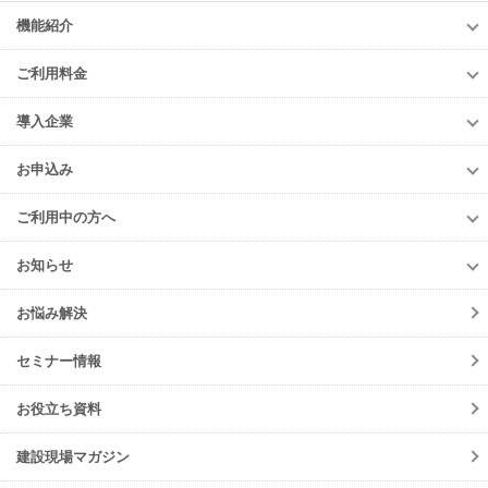
機能紹介
機能紹介
ご利用料金
調整会議
ご利用料金
労務安全
導入企業
調整会議
入退場管理
導入企業
労務安全
お申込み
進捗・歩掛
導入企業一覧
入退場管理
お申込み
Buildee電子KY
導入事例
ご利用中の方へ
進捗・歩掛
元請会社・サブJV
ご利用中の方へ
協力会社
お知らせ
各種お手続き
お知らせ一覧
初期設定方法
お悩み解決
ニュースリリース
動作環境
サービス
セミナー情報
会員規約
メンテナンス
よくあるご質問
お役立ち資料
障害情報
ご請求について
機能リリース
建設現場マガジン
サポート・お問合せ
イベント