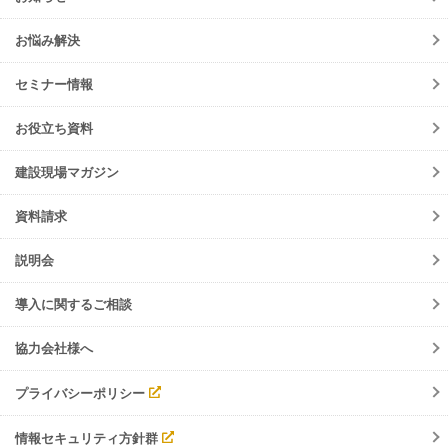
各種お手続き
お知らせ一覧
初期設定方法
お悩み解決
ニュースリリース
動作環境
サービス
セミナー情報
会員規約
メンテナンス
よくあるご質問
お役立ち資料
障害情報
ご請求について
機能リリース
建設現場マガジン
サポート・お問合せ
イベント
資料請求
調整会議
入退場管理
説明会
労務安全
導入に関するご相談
協力会社様へ
プライバシーポリシー
情報セキュリティ方針群