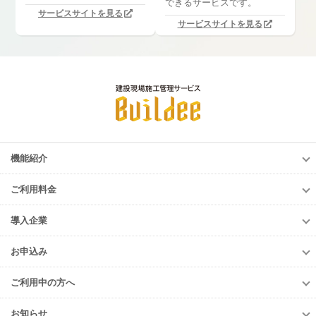
できるサービスです。
サービスサイトを見る
サービスサイトを見る
機能紹介
機能紹介
ご利用料金
調整会議
ご利用料金
労務安全
導入企業
調整会議
入退場管理
導入企業
労務安全
お申込み
進捗・歩掛
導入企業一覧
入退場管理
お申込み
Buildee電子KY
導入事例
ご利用中の方へ
進捗・歩掛
元請会社・サブJV
ご利用中の方へ
協力会社
お知らせ