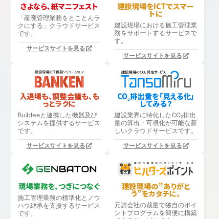
さよなら、紙マニフェスト
建設現場をICTでスマー
トに
「産廃管理業務をとことんラ
建設現場における
施工管理業
クにする」
クラウドサービス
務をサポートするサービスで
です。
す。
サービスサイトを見る
サービスサイトを見る
入退場も、調整会議も、も
CO₂排出量を「見える化」
っとラクに
してみる？
Buildeeと連携した機器及び
建設業界に特化したCO₂排出
システムを提供するサービス
量の算出・可視化が可能な新
です。
しいクラウドサービスです。
サービスサイトを見る
サービスサイトを見る
現場業務を、つぎにつなぐ
建設現場の”ありがと
う”をカタチに。
施工管理業務の標準化と
ノウ
元請会社の裁量で独自のポイ
ハウ継承を支援するサービス
ントプログラムを簡便に構築
です。