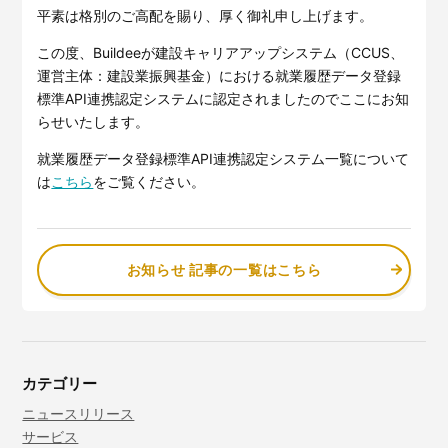
サービスサイトを見る
平素は格別のご高配を賜り、厚く御礼申し上げます。
この度、Buildeeが建設キャリアアップシステム（CCUS、
運営主体：建設業振興基金）における就業履歴データ登録
現場に伝える。伝わる。
建設現場の”ありがとう”をカ
標準API連携認定システムに認定されましたのでここにお知
タチに。
施工管理業務の標準化と
ノウハ
らせいたします。
元請会社の裁量で独自のポイン
ウ継承を支援するサービスで
トプログラムを簡便に構築でき
す。
就業履歴データ登録標準API連携認定システム一覧について
るサービスです。
サービスサイトを見る
は
こちら
をご覧ください。
サービスサイトを見る
お知らせ 記事の一覧はこちら
カテゴリー
ニュースリリース
サービス