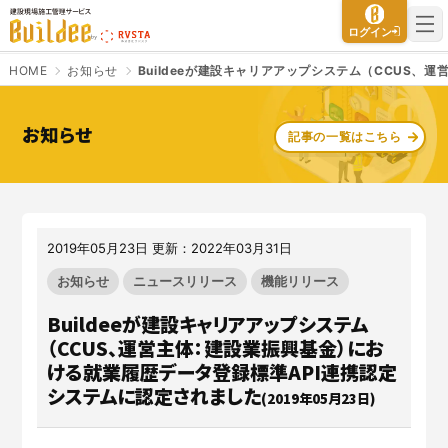
建設現場施工管理サービス Buildee（ビルディー）
ログイン
HOME
お知らせ
Buildeeが建設キャリアアップシステム（CCUS
お知らせ
記事の一覧はこちら
さよなら、紙マニフェスト
建設現場をICTでスマートに
「産廃管理業務をとことんラク
建設現場における
施工管理業務
にする」
クラウドサービスで
をサポートするサービスです。
す。
2019年05月23日 更新：2022年03月31日
サービスサイトを見る
サービスサイトを見る
お知らせ
ニュースリリース
機能リリース
Buildeeが建設キャリアアップシステム
（CCUS、運営主体：建設業振興基金）にお
入退場も、調整会議も、もっと
CO₂排出量を「見える化」して
ラクに
みる？
ける就業履歴データ登録標準API連携認定
システムに認定されました
Buildeeと連携した機器及び
シス
建設業界に特化したCO₂排出量
(2019年05月23日)
テムを提供するサービスです。
の算出・可視化が可能な新しい
クラウドサービスです。
サービスサイトを見る