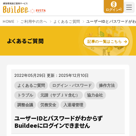
建設現場施工管理サービス Buildee（ビルディー）
ログイン
HOME
ご利用中の方へ
よくあるご質問
ユーザーIDとパスワードがわ
よくあるご質問
記事の一覧はこちら
さよなら、紙マニフェスト
建設現場をICTでスマートに
「産廃管理業務をとことんラク
建設現場における
施工管理業務
にする」
クラウドサービスで
をサポートするサービスです。
す。
2022年05月29日 更新：2025年12月10日
サービスサイトを見る
サービスサイトを見る
よくあるご質問
ログイン・パスワード
操作方法
トラブル
元請（サブＪＶ含む）
協力会社
調整会議
労務安全
入退場管理
入退場も、調整会議も、もっと
CO₂排出量を「見える化」して
ラクに
みる？
ユーザーIDとパスワードがわからず
Buildeeと連携した機器及び
シス
建設業界に特化したCO₂排出量
Buildeeにログインできません
テムを提供するサービスです。
の算出・可視化が可能な新しい
クラウドサービスです。
サービスサイトを見る