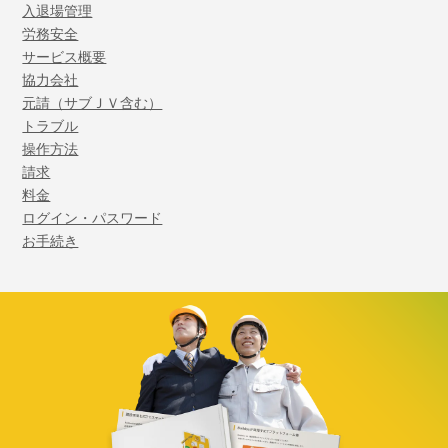
入退場管理
労務安全
サービス概要
協力会社
元請（サブＪＶ含む）
トラブル
操作方法
請求
料金
ログイン・パスワード
お手続き