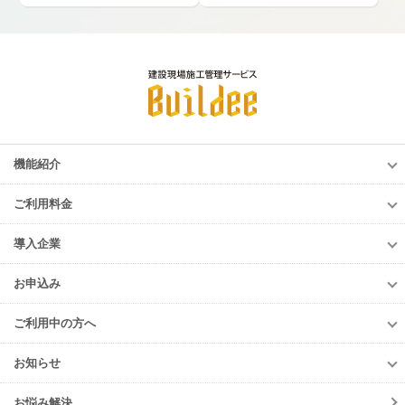
機能紹介
機能紹介
ご利用料金
調整会議
ご利用料金
労務安全
導入企業
調整会議
入退場管理
導入企業
労務安全
お申込み
進捗・歩掛
導入企業一覧
入退場管理
お申込み
Buildee電子KY
導入事例
ご利用中の方へ
進捗・歩掛
元請会社・サブJV
ご利用中の方へ
協力会社
お知らせ
各種お手続き
お知らせ一覧
初期設定方法
お悩み解決