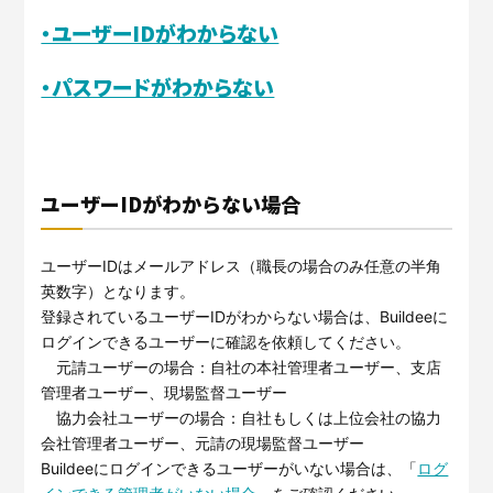
サービスサイトを見る
・ユーザーIDがわからない
・パスワードがわからない
現場に伝える。伝わる。
建設現場の”ありがとう”をカ
タチに。
施工管理業務の標準化と
ノウハ
元請会社の裁量で独自のポイン
ウ継承を支援するサービスで
トプログラムを簡便に構築でき
す。
るサービスです。
サービスサイトを見る
ユーザーIDがわからない場合
サービスサイトを見る
ユーザーIDはメールアドレス（職長の場合のみ任意の半角
英数字）となります。
登録されているユーザーIDがわからない場合は、Buildeeに
ログインできるユーザーに確認を依頼してください。
元請ユーザーの場合：自社の本社管理者ユーザー、支店
管理者ユーザー、現場監督ユーザー
協力会社ユーザーの場合：自社もしくは上位会社の協力
会社管理者ユーザー、元請の現場監督ユーザー
Buildeeにログインできるユーザーがいない場合は、「
ログ