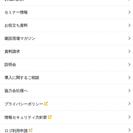
ニュースリリース
動作環境
サービス
セミナー情報
会員規約
メンテナンス
よくあるご質問
お役立ち資料
障害情報
ご請求について
機能リリース
建設現場マガジン
サポート・お問合せ
イベント
資料請求
調整会議
入退場管理
説明会
労務安全
導入に関するご相談
協力会社様へ
プライバシーポリシー
情報セキュリティ方針群
ロゴ利用申請