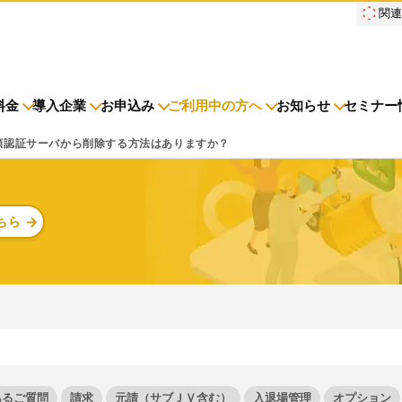
関
料金
導入企業
お申込み
ご利用中の方へ
お知らせ
セミナー
顔認証サーバから削除する方法はありますか？
元請会社・サブJV
ニュースリリース
導入企業一覧
調整会議
調整会議
各種お手続き
労務安
導入事
協力会
サービ
労務
初期
ちら
電子KY(オプション)
メンテナンス
よくあるご質問
障害情
ご請求
労務安全
建設現場をICTでスマートに
建設現場における
施工管理業務をサポートするサービスです。
サービスサイトを見る
あるご質問
請求
元請（サブＪＶ含む）
入退場管理
オプション