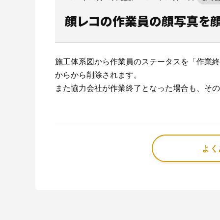
顔レコの作業員の顔写真を顔
CO₂排出量を「見える化」してみる？
建設業界に特化したCO₂排出量の算出・可視化が可能
施工体系図から作業員のステータスを「作業終
な新しいクラウドサービスです。
からから削除されます。
また協力会社が作業終了となった場合も、その
サービスサイトを見る
よく