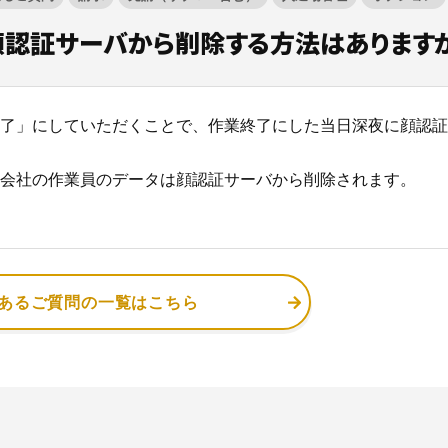
認証サーバから削除する方法はあります
現場に伝える。伝わる。
施工管理業務の標準化と
元請
了」にしていただくことで、作業終了にした当日深夜に顔認証
ノウハウ継承を支援するサービスです。
会社の作業員のデータは顔認証サーバから削除されます。
サービスサイトを見る
あるご質問の一覧はこちら