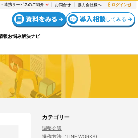
連・連携サービスのご紹介
お問合せ
協力会社様へ
ログイン
資料をみる
導入相談
してみる
情報
お悩み解決ナビ
全
例
社
ス
安全
設定方法
機能リリース
入退場管理
入退場管理
動作環境
報
について
サポート・お問合せ
調整会議
入退場も、調整会議も、もっとラクに
Buildeeと連携した機器及び
システムを提供するサービスです。
カテゴリー
サービスサイトを見る
調整会議
操作方法（LINE WORKS)