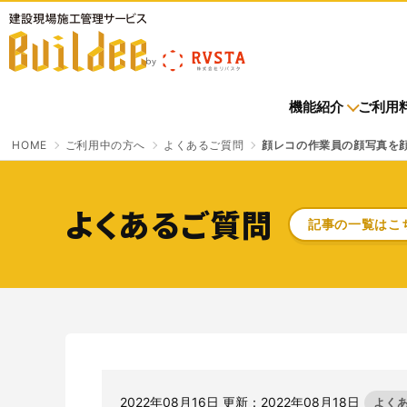
建設現場施工管理サービス Buildee（ビルディー）
機能紹介
ご利用
HOME
ご利用中の方へ
よくあるご質問
顔レコの作業員の顔写真を
導入企業トップ
お申込みトップ
機能紹介一覧
お知らせ一覧
ご利用料金トップ
ご利用中の方へトップ
よくあるご質問
記事の一覧はこ
進捗・歩掛
イベント
進捗・歩掛
会員規約
入退場管理
さよなら、紙マニフェスト
「産廃管理業務をとことんラクにする」
クラウドサービスです。
サービスサイトを見る
2022年08月16日 更新：2022年08月18日
よく