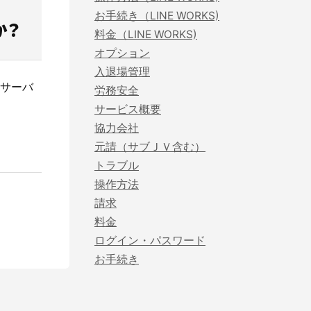
お手続き（LINE WORKS)
か？
料金（LINE WORKS)
オプション
建設現場の”ありがとう”をカタチに。
入退場管理
会社の裁量で独自のポイントプログラムを簡便に
サーバ
労務安全
構築できるサービスです。
サービス概要
サービスサイトを見る
協力会社
元請（サブＪＶ含む）
トラブル
操作方法
請求
料金
ログイン・パスワード
お手続き