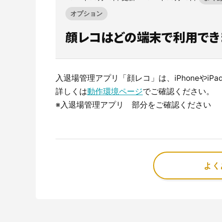
オプション
顔レコはどの端末で利用でき
CO₂排出量を「見える化」してみる？
建設業界に特化したCO₂排出量の算出・可視化が可能
な新しいクラウドサービスです。
入退場管理アプリ「顔レコ」は、iPhoneやiP
サービスサイトを見る
詳しくは
動作環境ページ
でご確認ください。
※入退場管理アプリ 部分をご確認ください
よく