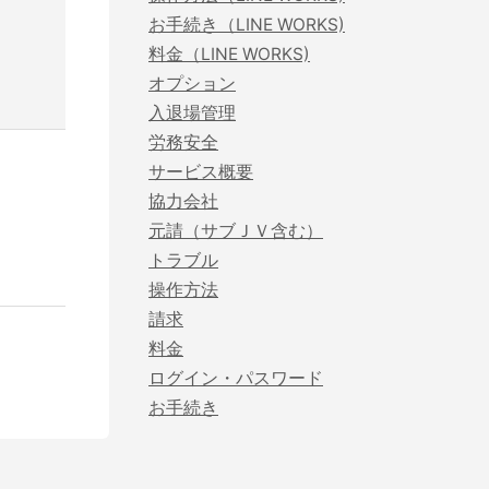
お手続き（LINE WORKS)
料金（LINE WORKS)
オプション
建設現場の”ありがとう”をカタチに。
入退場管理
会社の裁量で独自のポイントプログラムを簡便に
労務安全
構築できるサービスです。
サービス概要
サービスサイトを見る
協力会社
元請（サブＪＶ含む）
トラブル
操作方法
請求
料金
ログイン・パスワード
お手続き