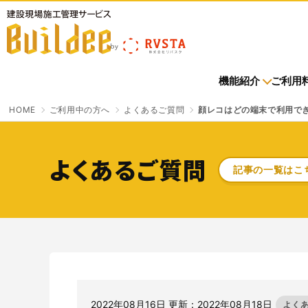
建設現場施工管理サービス Buildee（ビルディー）
機能紹介
ご利用
HOME
ご利用中の方へ
よくあるご質問
顔レコはどの端末で利用で
導入企業トップ
お申込みトップ
機能紹介一覧
お知らせ一覧
ご利用料金トップ
ご利用中の方へトップ
よくあるご質問
記事の一覧はこ
進捗・歩掛
イベント
進捗・歩掛
会員規約
入退場管理
さよなら、紙マニフェスト
「産廃管理業務をとことんラクにする」
クラウドサービスです。
サービスサイトを見る
2022年08月16日 更新：2022年08月18日
よく