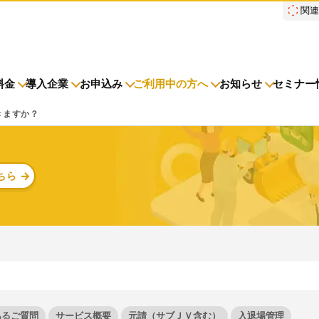
関
料金
導入企業
お申込み
ご利用中の方へ
お知らせ
セミナー
きますか？
元請会社・サブJV
ニュースリリース
導入企業一覧
調整会議
調整会議
各種お手続き
労務安
導入事
協力会
サービ
労務
初期
ちら
電子KY(オプション)
メンテナンス
よくあるご質問
障害情
ご請求
労務安全
建設現場をICTでスマートに
建設現場における
施工管理業務をサポートするサービスです。
サービスサイトを見る
あるご質問
サービス概要
元請（サブＪＶ含む）
入退場管理