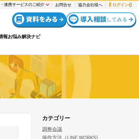
連・連携サービスのご紹介
お問合せ
協力会社様へ
ログイン
資料をみる
導入相談
してみる
情報
お悩み解決ナビ
全
例
社
ス
安全
設定方法
機能リリース
入退場管理
入退場管理
動作環境
報
について
サポート・お問合せ
調整会議
入退場も、調整会議も、もっとラクに
Buildeeと連携した機器及び
システムを提供するサービスです。
カテゴリー
サービスサイトを見る
調整会議
操作方法（LINE WORKS)