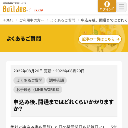
建設現場施工管理サービス Buildee（ビルディー）
ログイン
HOME
ご利用中の方へ
よくあるご質問
申込み後、開通まではどれく
よくあるご質問
記事の一覧はこちら
さよなら、紙マニフェスト
建設現場をICTでスマートに
「産廃管理業務をとことんラク
建設現場における
施工管理業務
にする」
クラウドサービスで
をサポートするサービスです。
す。
2022年08月26日 更新：2022年08月29日
サービスサイトを見る
サービスサイトを見る
よくあるご質問
調整会議
お手続き（LINE WORKS)
入退場も、調整会議も、もっと
CO₂排出量を「見える化」して
申込み後、開通まではどれくらいかかります
ラクに
みる？
か？
Buildeeと連携した機器及び
シス
建設業界に特化したCO₂排出量
テムを提供するサービスです。
の算出・可視化が可能な新しい
クラウドサービスです。
サービスサイトを見る
弊社が申込み書を受領した日の翌営業日を起算日とし、5営