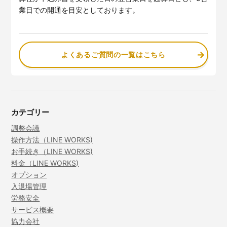
サービスサイトを見る
業日での開通を目安としております。
現場に伝える。伝わる。
建設現場の”ありがとう”をカ
タチに。
よくあるご質問の一覧はこちら
施工管理業務の標準化と
ノウハ
元請会社の裁量で独自のポイン
ウ継承を支援するサービスで
トプログラムを簡便に構築でき
す。
るサービスです。
サービスサイトを見る
サービスサイトを見る
カテゴリー
調整会議
操作方法（LINE WORKS)
お手続き（LINE WORKS)
料金（LINE WORKS)
オプション
入退場管理
労務安全
サービス概要
協力会社