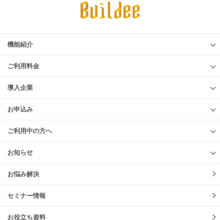
機能紹介
機能紹介
ご利用料金
調整会議
ご利用料金
労務安全
導入企業
調整会議
入退場管理
導入企業
労務安全
お申込み
進捗・歩掛
導入企業一覧
入退場管理
お申込み
Buildee電子KY
導入事例
ご利用中の方へ
進捗・歩掛
元請会社・サブJV
ご利用中の方へ
協力会社
お知らせ
各種お手続き
お知らせ一覧
初期設定方法
お悩み解決
ニュースリリース
動作環境
サービス
セミナー情報
会員規約
メンテナンス
よくあるご質問
お役立ち資料