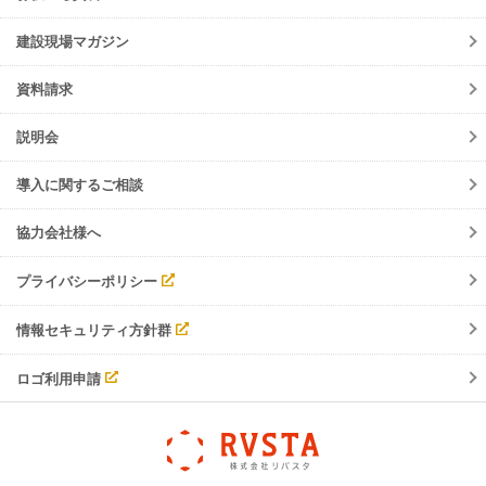
障害情報
ご請求について
機能リリース
建設現場マガジン
サポート・お問合せ
イベント
資料請求
調整会議
入退場管理
説明会
労務安全
導入に関するご相談
協力会社様へ
プライバシーポリシー
情報セキュリティ方針群
ロゴ利用申請