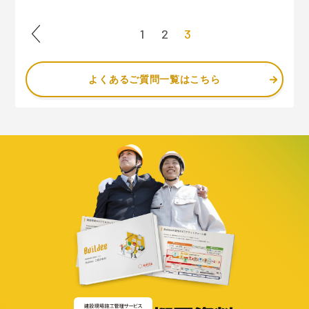
サービスサイトを見る
1
2
3
＜
現場に伝える。伝わる。
建設現場の”ありがとう”をカ
タチに。
施工管理業務の標準化と
ノウハ
よくあるご質問一覧はこちら
元請会社の裁量で独自のポイン
ウ継承を支援するサービスで
トプログラムを簡便に構築でき
す。
るサービスです。
サービスサイトを見る
サービスサイトを見る