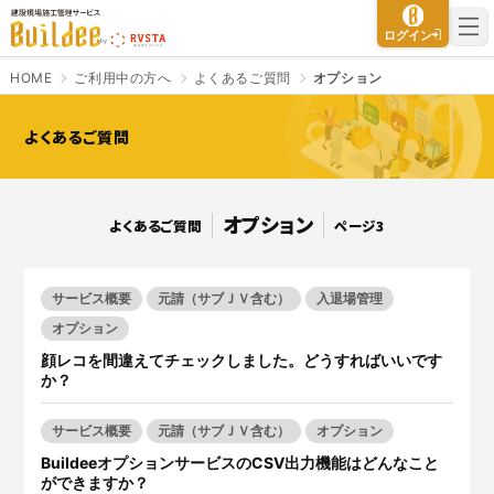
建設現場施工管理サービス Buildee（ビルディー）
ログイン
HOME
ご利用中の方へ
よくあるご質問
オプション
よくあるご質問
さよなら、紙マニフェスト
建設現場をICTでスマートに
オプション
よくあるご質問
ページ3
「産廃管理業務をとことんラク
建設現場における
施工管理業務
にする」
クラウドサービスで
をサポートするサービスです。
す。
サービスサイトを見る
サービスサイトを見る
サービス概要
元請（サブＪＶ含む）
入退場管理
オプション
顔レコを間違えてチェックしました。どうすればいいです
か？
入退場も、調整会議も、もっと
CO₂排出量を「見える化」して
ラクに
みる？
サービス概要
元請（サブＪＶ含む）
オプション
Buildeeと連携した機器及び
シス
建設業界に特化したCO₂排出量
テムを提供するサービスです。
の算出・可視化が可能な新しい
BuildeeオプションサービスのCSV出力機能はどんなこと
クラウドサービスです。
ができますか？
サービスサイトを見る