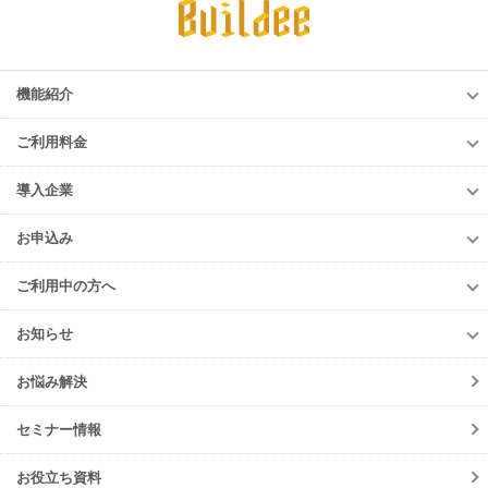
機能紹介
機能紹介
ご利用料金
調整会議
ご利用料金
労務安全
導入企業
調整会議
入退場管理
導入企業
労務安全
お申込み
進捗・歩掛
導入企業一覧
入退場管理
お申込み
Buildee電子KY
導入事例
ご利用中の方へ
進捗・歩掛
元請会社・サブJV
ご利用中の方へ
協力会社
お知らせ
各種お手続き
お知らせ一覧
初期設定方法
お悩み解決
ニュースリリース
動作環境
サービス
セミナー情報
会員規約
メンテナンス
よくあるご質問
お役立ち資料
障害情報