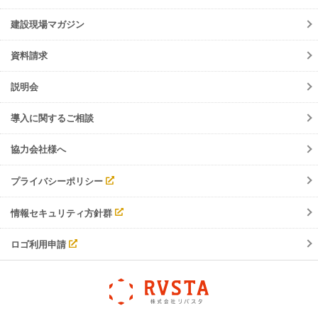
ご請求について
機能リリース
建設現場マガジン
サポート・お問合せ
イベント
資料請求
調整会議
入退場管理
説明会
労務安全
導入に関するご相談
協力会社様へ
プライバシーポリシー
情報セキュリティ方針群
ロゴ利用申請