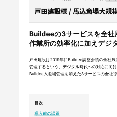
戸田建設様 / 馬込斎場大規
CO₂排出量を「見える化」してみる？
建設業界に特化したCO₂排出量の算出・可視化が可能
Buildeeの3サービスを全社
な新しいクラウドサービスです。
作業所の効率化に加えデジ
サービスサイトを見る
戸田建設は2019年にBuildee調整会議の
管理するという、デジタル時代への対応に向けた取
Buildee入退場管理を加えた3サービスの全
目次
導入前の課題