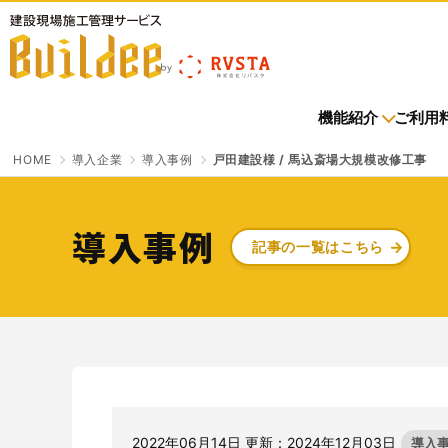
建設現場施工管理サービス Buildee（ビルディー）
機能紹介
ご利用
HOME
導入企業
導入事例
戸田建設様 / 馬込斎場大規模改修工事
導入企業トップ
お申込みトップ
機能紹介一覧
お知らせ一覧
ご利用料金トップ
ご利用中の方へトップ
導入事例
記事の一覧はこちら
進捗・歩掛
イベント
進捗・歩掛
会員規約
入退場管理
さよなら、紙マニフェスト
「産廃管理業務をとことんラクにする」
クラウドサービスです。
サービスサイトを見る
2022年06月14日 更新：2024年12月03日
導入