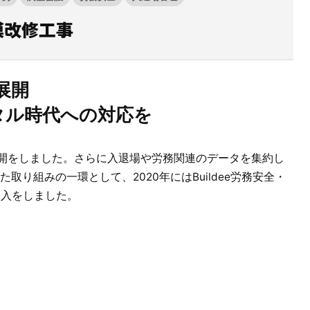
模改修工事
現場に伝える。伝わる。
施工管理業務の標準化と
元請
展開
ノウハウ継承を支援するサービスです。
タル時代への対応を
サービスサイトを見る
全社展開をしました。さらに入退場や労務関連のデータを集約し
り組みの一環として、2020年にはBuildee労務安全・
社導入をしました。