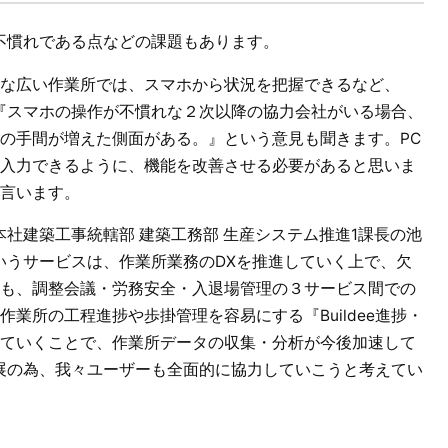
作に不慣れである点などの課題もあります。
な広い作業所では、スマホから状況を把握できるなど、
し、『スマホの操作が不慣れな２次以降の協力会社がいる場合、
の手間が増えた側面がある。』という意見も聞きます。PC
入力できるように、機能を改善させる必要があると思いま
言います。
、本社建築工事統轄部 建築工務部 生産システム推進1課長の池
eというサービスは、作業所業務のDXを推進していく上で、欠
も、調整会議・労務安全・入退場管理の３サービス間での
業所の工程進捗や歩掛管理を容易にする『Buildee進捗・
ていくことで、作業所データの収集・分析が今後加速して
る発展の為、我々ユーザーも全面的に協力していこうと考えてい