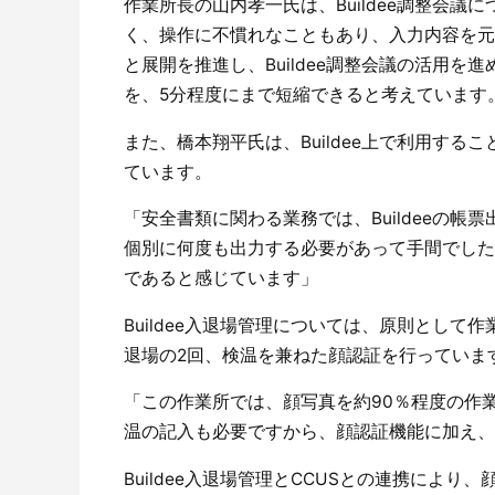
作業所長の山内孝一氏は、Buildee調整会議に
く、操作に不慣れなこともあり、入力内容を元
と展開を推進し、Buildee調整会議の活用
を、5分程度にまで短縮できると考えています
また、橋本翔平氏は、Buildee上で利用す
ています。
「安全書類に関わる業務では、Buildeeの
個別に何度も出力する必要があって手間でしたが
であると感じています」
Buildee入退場管理については、原則とし
退場の2回、検温を兼ねた顔認証を行っていま
「この作業所では、顔写真を約90％程度の作
温の記入も必要ですから、顔認証機能に加え、
Buildee入退場管理とCCUSとの連携により