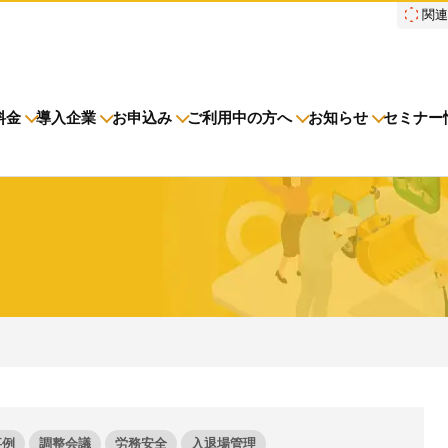
関
料金
導入企業
お申込み
ご利用中の方へ
お知らせ
セミナー
元請会社・サブJV
ニュースリリース
導入企業一覧
調整会議
調整会議
各種お手続き
労務安
導入事
協力会
サービ
労務
初期
電子KY(オプション)
メンテナンス
よくあるご質問
障害情
ご請求
労務安全
建設現場をICTでスマートに
建設現場における
施工管理業務をサポートするサービスです。
サービスサイトを見る
事例
調整会議
労務安全
入退場管理