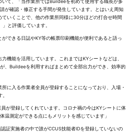
ついて、「当作業所ではBuildeeを初めて使用する職長が多
請が確認・修正する手間が発生しています。とはいえ周知
を進めていくことで、他の作業所同様に30分ほどの打合せ時間
。」と評価しています。
ることができる日誌やKY等の帳票印刷機能が便利であると語っ
帳票出力機能を活用しています。これまではKYシートなどは、
、Buildeeを利用すればまとめて全部出力ができ、効率的
て作業所に入る作業者全員が登録することになっており、入場・
す。
業員が登録してくれています。コロナ禍の今はKYシートに体
体温測定ができる点にもメリットを感じています」
、顔認証実施者の中で誰がCCUS技能者IDを登録していないの