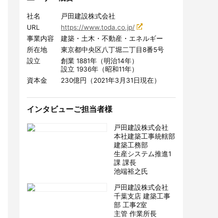
社名
戸田建設株式会社
URL
https://www.toda.co.jp/
事業内容
建築・土木・不動産・エネルギー
建設現場の”ありがとう”をカタチに。
所在地
東京都中央区八丁堀二丁目8番5号
会社の裁量で独自のポイントプログラムを簡便に
設立
創業 1881年（明治14年）
構築できるサービスです。
設立 1936年（昭和11年）
資本金
230億円（2021年3月31日現在）
サービスサイトを見る
インタビューご担当者様
戸田建設株式会社
本社建築工事統轄部
建築工務部
生産システム推進1
課 課長
池端裕之氏
戸田建設株式会社
千葉支店 建築工事
部 工事2室
主管 作業所長