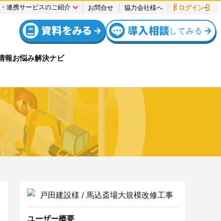
連・連携サービスのご紹介
お問合せ
協力会社様へ
ログイン
資料をみる
導入相談
してみる
情報
お悩み解決ナビ
全
例
社
ス
安全
設定方法
機能リリース
入退場管理
入退場管理
動作環境
報
について
サポート・お問合せ
調整会議
入退場も、調整会議も、もっとラクに
Buildeeと連携した機器及び
システムを提供するサービスです。
サービスサイトを見る
ユーザー概要