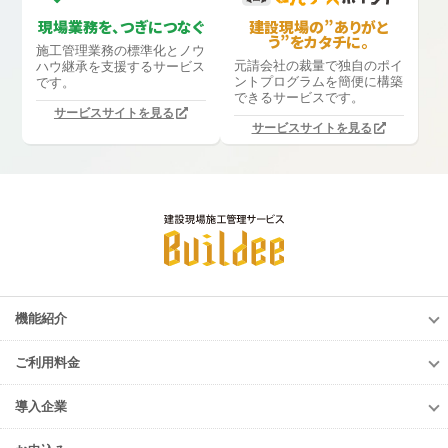
現場業務を、つぎにつなぐ
建設現場の”ありがと
う”をカタチに。
施工管理業務の標準化と
ノウ
元請会社の裁量で独自のポイ
ハウ継承を支援するサービス
ントプログラムを簡便に構築
です。
できるサービスです。
サービスサイトを見る
サービスサイトを見る
機能紹介
機能紹介
ご利用料金
調整会議
ご利用料金
労務安全
導入企業
調整会議
入退場管理
導入企業
労務安全