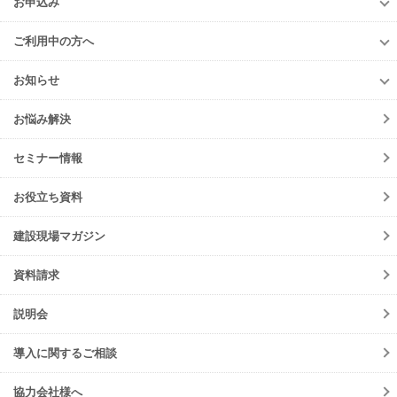
お申込み
進捗・歩掛
導入企業一覧
入退場管理
お申込み
Buildee電子KY
導入事例
ご利用中の方へ
進捗・歩掛
元請会社・サブJV
ご利用中の方へ
協力会社
お知らせ
各種お手続き
お知らせ一覧
初期設定方法
お悩み解決
ニュースリリース
動作環境
サービス
セミナー情報
会員規約
メンテナンス
よくあるご質問
お役立ち資料
障害情報
ご請求について
機能リリース
建設現場マガジン
サポート・お問合せ
イベント
資料請求
調整会議
入退場管理
説明会
労務安全
導入に関するご相談
協力会社様へ