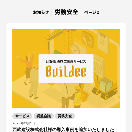
サービスサイトを見る
労務安全
お知らせ
ページ2
現場に伝える。伝わる。
建設現場の”ありがとう”をカ
タチに。
施工管理業務の標準化と
ノウハ
元請会社の裁量で独自のポイン
ウ継承を支援するサービスで
トプログラムを簡便に構築でき
す。
るサービスです。
サービスサイトを見る
サービスサイトを見る
サービス
調整会議
労務安全
2023年11月10日
西武建設株式会社様の導入事例を追加いたしました